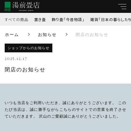
すべての商品
置き畳
飾り畳「今昔物語」
雑貨「日本の暮らしたち
親カテゴリ
ホーム
お知らせ
閉店のお知らせ
すべて
ショップからのお知らせ
子カテゴリ
置き畳
2025.12.17
閉店のお知らせ
飾り畳「今昔物語」
価格帯
雑貨「日本の暮らしたち」
～
いつも当店をご利用いただき、誠にありがとうございます。 この
たび当店は、誠に勝手ながらこちらのサイトでの営業を終了させ
並び順
ていただきます。 沢山のご愛顧誠にありがとうございました。