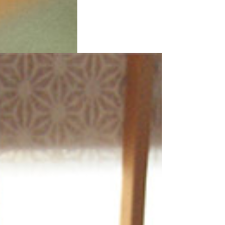
価格帯
～
並び順
その他
在庫あり
セール