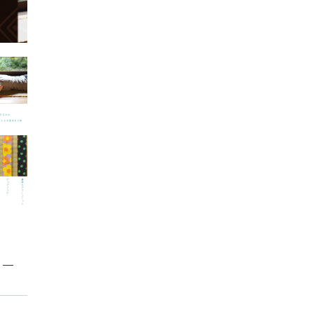
価格帯
～
する
並び順
その他
在庫あり
セール